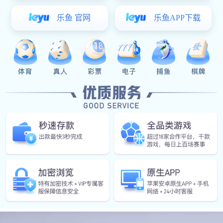
专
专业厂家
大规模专业生产基地
戈恩五金
设备齐全
丰富的
公司生产能力和创
戈恩五金引进国际专业的生产加工
设备，包括高速全自动数控机床、
水平，是国内门窗
电镀设备、烤漆设备等！
制造商！公司销售
并在多个地区拥