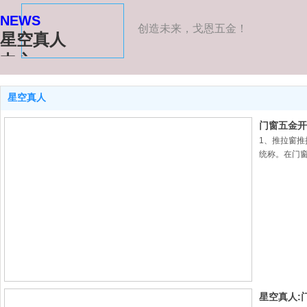
NEWS
创造未来，戈恩五金！
星空真人
中心
星空真人
门窗五金开
1、推拉窗
统称。在门
星空真人: