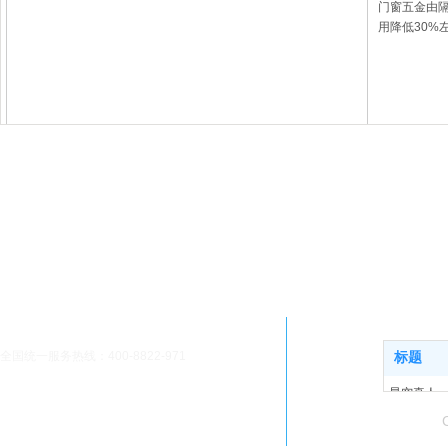
门窗五金由
用降低30%
门窗五金配
五金配件是
金配件是负
我
们的联系方式
全国统一服务热线：400-8822-971
标题
公司邮箱：119026295@qq.com
星空真人
公司地址：佛山市南海区大沥镇钟边新城工业区
产品展示
11号
关于星空